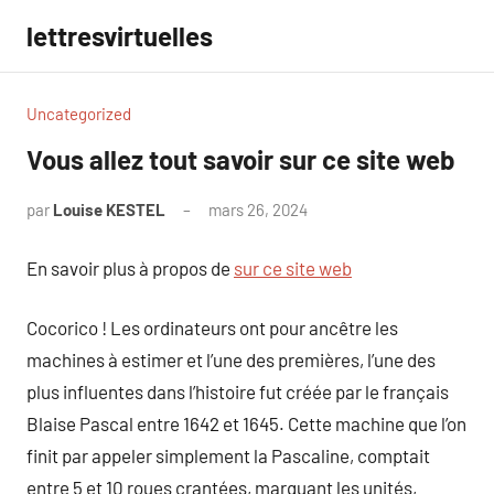
Aller
lettresvirtuelles
au
contenu
Uncategorized
Vous allez tout savoir sur ce site web
par
Louise KESTEL
mars 26, 2024
Aucun
commentaire
En savoir plus à propos de
sur ce site web
Cocorico ! Les ordinateurs ont pour ancêtre les
machines à estimer et l’une des premières, l’une des
plus influentes dans l’histoire fut créée par le français
Blaise Pascal entre 1642 et 1645. Cette machine que l’on
finit par appeler simplement la Pascaline, comptait
entre 5 et 10 roues crantées, marquant les unités,