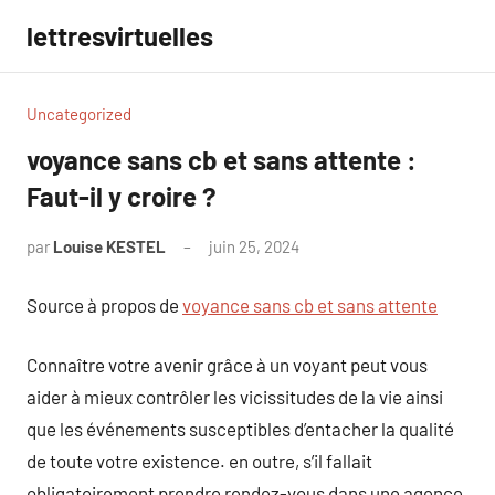
Aller
lettresvirtuelles
au
contenu
Uncategorized
voyance sans cb et sans attente :
Faut-il y croire ?
par
Louise KESTEL
juin 25, 2024
Aucun
commentaire
Source à propos de
voyance sans cb et sans attente
Connaître votre avenir grâce à un voyant peut vous
aider à mieux contrôler les vicissitudes de la vie ainsi
que les événements susceptibles d’entacher la qualité
de toute votre existence. en outre, s’il fallait
obligatoirement prendre rendez-vous dans une agence