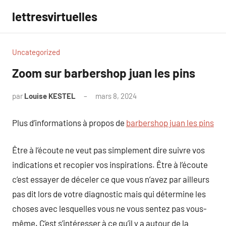
Aller
lettresvirtuelles
au
contenu
Uncategorized
Zoom sur barbershop juan les pins
par
Louise KESTEL
mars 8, 2024
Aucun
commentaire
Plus d’informations à propos de
barbershop juan les pins
Être à l’écoute ne veut pas simplement dire suivre vos
indications et recopier vos inspirations. Être à l’écoute
c’est essayer de déceler ce que vous n’avez par ailleurs
pas dit lors de votre diagnostic mais qui détermine les
choses avec lesquelles vous ne vous sentez pas vous-
même. C’est s’intéresser à ce qu’il y a autour de la