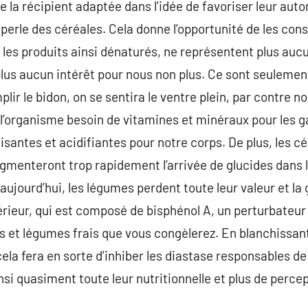
e la récipient adaptée dans l’idée de favoriser leur aut
e perle des céréales. Cela donne l’opportunité de les con
s, les produits ainsi dénaturés, ne représentent plus auc
plus aucun intérêt pour nous non plus. Ce sont seulement
mplir le bidon, on se sentira le ventre plein, par contre 
l’organisme besoin de vitamines et minéraux pour les gar
isantes et acidifiantes pour notre corps. De plus, les c
gmenteront trop rapidement l’arrivée de glucides dans 
t aujourd’hui, les légumes perdent toute leur valeur et l
térieur, qui est composé de bisphénol A, un perturbateur
ts et légumes frais que vous congèlerez. En blanchissant 
, cela fera en sorte d’inhiber les diastase responsables d
nsi quasiment toute leur nutritionnelle et plus de perce