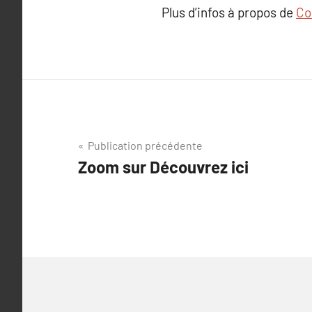
Plus d’infos à propos de
Co
Navigation
Publication précédente
Zoom sur Découvrez ici
de
l’article