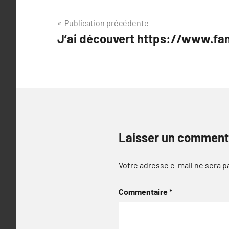
Navigation
Publication précédente
J’ai découvert https://www.fam
de
l’article
Laisser un comment
Votre adresse e-mail ne sera p
Commentaire
*