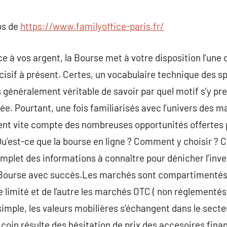
commentaire
os de
https://www.familyoffice-paris.fr/
e à vos argent, la Bourse met à votre disposition l’une
écisif à présent. Certes, un vocabulaire technique des sp
as généralement véritable de savoir par quel motif s’y pr
e. Pourtant, une fois familiarisés avec l’univers des 
ent vite compte des nombreuses opportunités offertes
u’est-ce que la bourse en ligne ? Comment y choisir ?
mplet des informations à connaître pour dénicher l’inv
 Bourse avec succès.Les marchés sont compartimentés e
imité et de l’autre les marchés OTC ( non réglementés 
imple, les valeurs mobilières s’échangent dans le secte
oin résulte des hésitation de prix des accesoires fina