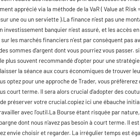
mment apprécié via la méthode de la VaR ( Value at Risk =
 sur une ou un serviette ).La finance n’est pas une mont
n investissement banquier n’est assuré, et les accès en
e sur les marchés financiers n’est par conséquent pas avé
e des sommes d’argent dont vous pourriez vous passer. s
st le plus souvent recommandé d’opter pour une stratégie
laisser la séance aux cours économiques de trouver leur
vous optez pour une approche de Trader, vous préfèrerez
lus court terme. Il sera alors crucial d’adopter des cou
 de préserver votre crucial.copiez ici une ébauche initi
availler avec l’outil.La Bourse étant risquée par nature, 
argne dont nous n’avez pas besoin à court terme. Il est d
vez envie choisir et regarder. La irrégulier temps est é