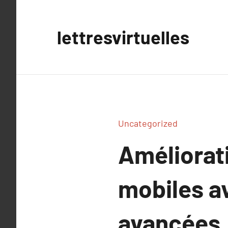
Aller
au
lettresvirtuelles
contenu
Uncategorized
Améliorati
mobiles a
avancées.