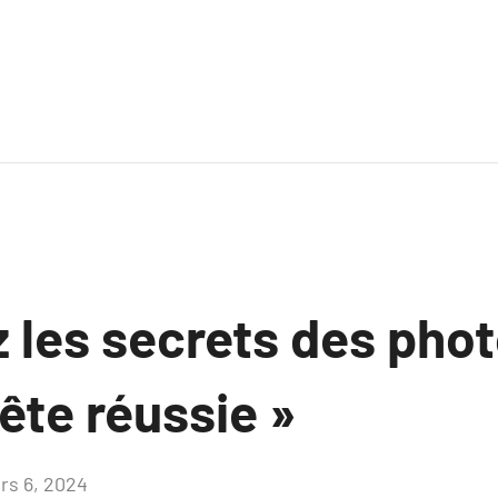
 les secrets des pho
ête réussie »
rs 6, 2024
Aucun