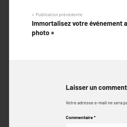
Navigation
Publication précédente
Immortalisez votre événement 
de
photo »
l’article
Laisser un comment
Votre adresse e-mail ne sera p
Commentaire
*