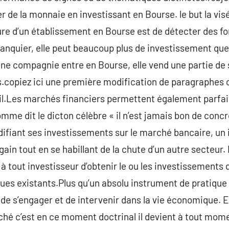
r de la monnaie en investissant en Bourse. le but la visé
ure d’un établissement en Bourse est de détecter des f
anquier, elle peut beaucoup plus de investissement que 
u’une compagnie entre en Bourse, elle vend une partie de
s.copiez ici une première modification de paragraphes 
til.Les marchés financiers permettent également parfa
omme dit le dicton célèbre « il n’est jamais bon de conc
ifiant ses investissements sur le marché bancaire, un 
ain tout en se habillant de la chute d’un autre secteur
 tout investisseur d’obtenir le ou les investissements q
es existants.Plus qu’un absolu instrument de pratique 
e s’engager et de intervenir dans la vie économique. E
ché c’est en ce moment doctrinal il devient à tout mome