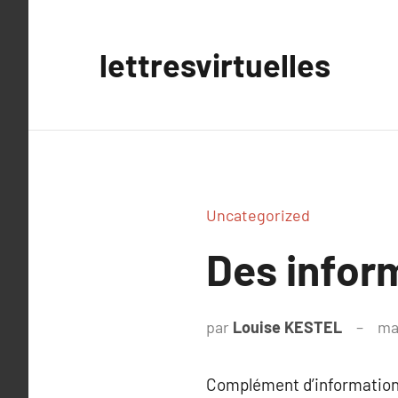
Aller
au
lettresvirtuelles
contenu
Uncategorized
Des inform
par
Louise KESTEL
ma
Complément d’information