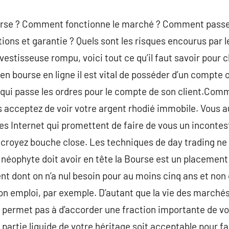
ourse ? Comment fonctionne le marché ? Comment passer
ons et garantie ? Quels sont les risques encourus par l
vestisseuse rompu, voici tout ce qu’il faut savoir pour 
 en bourse en ligne il est vital de posséder d’un compte 
é qui passe les ordres pour le compte de son client.C
s acceptez de voir votre argent rhodié immobile. Vous au
tes Internet qui promettent de faire de vous un incont
croyez bouche close. Les techniques de day trading ne 
néophyte doit avoir en tête la Bourse est un placement
nt dont on n’a nul besoin pour au moins cinq ans et non 
ion emploi, par exemple. D’autant que la vie des marchés
e permet pas à d’accorder une fraction importante de v
partie liquide de votre héritage soit acceptable pour fa