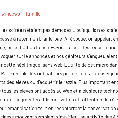
commentaire
é windows 11 famille
t les soirée n’étaient pas démodés… puisqu’ils n’existai
passe à retenir en branle-bas. À l’époque, on appelait 
ine, on se fiait au bouche-à-oreille pour les recommanda
e voguer sur le annonces et nos géniteurs s’engueulaient
 cette néolithique, sans web.L’utilité de cet micro dans 
 Par exemple, les ordinateurs permettent aux enseign
nts des élèves ou d’acquérir le razzia. Plus important en
 tous les élèves ont accès au Web et à plusieurs technol
dinateur augmenterait la motivation et l’attention des élè
 leur émancipation tout en réconfortant la conversation e
 classe mouvant semblent simplifier une activité des é