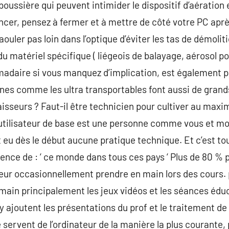
poussière qui peuvent intimider le dispositif d’aération
r, pensez à fermer et à mettre de côté votre PC après
ouler pas loin dans l’optique d’éviter les tas de démolit
 matériel spécifique ( liégeois de balayage, aérosol pou
madaire si vous manquez d’implication, est également pr
eunes comme les ultra transportables font aussi de grand
sseurs ? Faut-il être technicien pour cultiver au maxi
l’utilisateur de base est une personne comme vous et 
nt eu dès le début aucune pratique technique. Et c’est to
rience de : ‘ ce monde dans tous ces pays ‘ Plus de 80 %
teur occasionnellement prendre en main lors des cours. 
 main principalement les jeux vidéos et les séances édu
’y ajoutent les présentations du prof et le traitement d
 servent de l’ordinateur de la manière la plus courante,