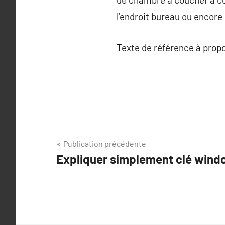
l’endroit bureau ou encore 
Texte de référence à prop
Navigation
Publication précédente
Expliquer simplement clé windo
de
l’article