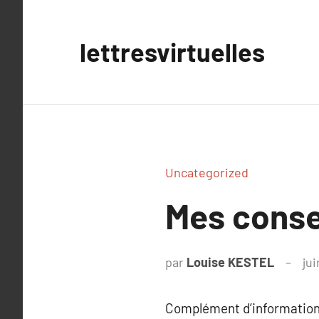
Aller
au
lettresvirtuelles
contenu
Uncategorized
Mes consei
par
Louise KESTEL
jui
Complément d’information