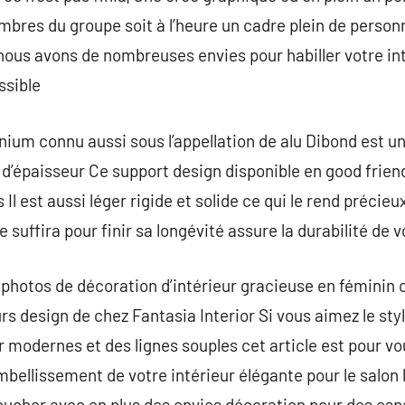
bres du groupe soit à l’heure un cadre plein de person
 nous avons de nombreuses envies pour habiller votre int
ssible
ium connu aussi sous l’appellation de alu Dibond est 
d’épaisseur Ce support design disponible en good friend
l est aussi léger rigide et solide ce qui le rend précieux 
e suffira pour finir sa longévité assure la durabilité de 
photos de décoration d’intérieur gracieuse en féminin 
urs design de chez Fantasia Interior Si vous aimez le st
r modernes et des lignes souples cet article est pour v
bellissement de votre intérieur élégante pour le salon 
oucher avec en plus des envies décoration pour des e