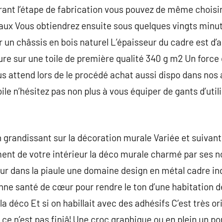
nt l’étape de fabrication vous pouvez de même choisir
liaux Vous obtiendrez ensuite sous quelques vingts minut
 un châssis en bois naturel L’épaisseur du cadre est d’apr
re sur une toile de première qualité 340 g m2 Un force
ous attend lors de le procédé achat aussi dispo dans no
ile n’hésitez pas non plus à vous équiper de gants d’util
 grandissant sur la décoration murale Variée et suivant
ent de votre intérieur la déco murale charmé par ses 
ur dans la piaule une domaine design en métal cadre in
ne santé de cœur pour rendre le ton d’une habitation d
la déco Et si on habillait avec des adhésifs C’est très or
Et ce n’est pas finiâ¦ Une croc graphique ou en plein un 