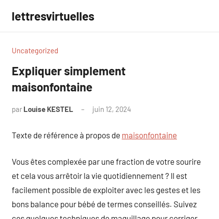
Aller
lettresvirtuelles
au
contenu
Uncategorized
Expliquer simplement
maisonfontaine
par
Louise KESTEL
juin 12, 2024
Aucun
commentaire
Texte de référence à propos de
maisonfontaine
Vous êtes complexée par une fraction de votre sourire
et cela vous arrêtoir la vie quotidiennement ? Il est
facilement possible de exploiter avec les gestes et les
bons balance pour bébé de termes conseillés. Suivez
ces quelques techniques de maquillage pour corriger