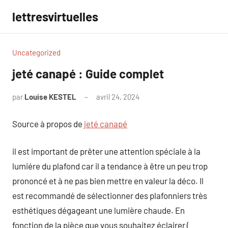
Aller
lettresvirtuelles
au
contenu
Uncategorized
jeté canapé : Guide complet
par
Louise KESTEL
avril 24, 2024
Aucun
commentaire
Source à propos de
jeté canapé
il est important de prêter une attention spéciale à la
lumiére du plafond car il a tendance à être un peu trop
prononcé et à ne pas bien mettre en valeur la déco. Il
est recommandé de sélectionner des plafonniers très
esthétiques dégageant une lumière chaude. En
fonction de la pièce que vous souhaitez éclairer (