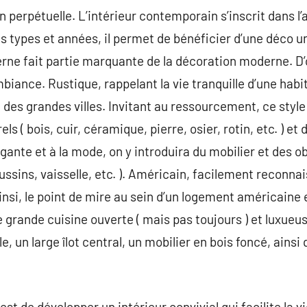
 perpétuelle. L’intérieur contemporain s’inscrit dans l
s types et années, il permet de bénéficier d’une déco u
rne fait partie marquante de la décoration moderne. D’
biance. Rustique, rappelant la vie tranquille d’une hab
n des grandes villes. Invitant au ressourcement, ce style
ls ( bois, cuir, céramique, pierre, osier, rotin, etc. ) et
nte et à la mode, on y introduira du mobilier et des o
ussins, vaisselle, etc. ). Américain, facilement reconna
nsi, le point de mire au sein d’un logement américaine e
grande cuisine ouverte ( mais pas toujours ) et luxueuse
le, un large îlot central, un mobilier en bois foncé, ainsi
 est de développer un intérieur convivial qui facilite la