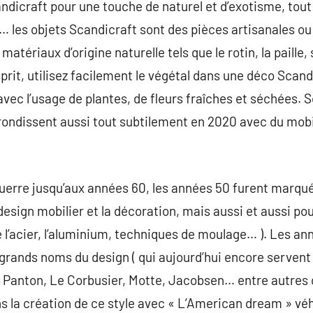
ndicraft pour une touche de naturel et d’exotisme, tou
… les objets Scandicraft sont des pièces artisanales ou 
matériaux d’origine naturelle tels que le rotin, la paill
it, utilisez facilement le végétal dans une déco Scand
avec l’usage de plantes, de fleurs fraîches et séchées. 
arrondissent aussi tout subtilement en 2020 avec du mobi
uerre jusqu’aux années 60, les années 50 furent marqué
design mobilier et la décoration, mais aussi et aussi po
 de l’acier, l’aluminium, techniques de moulage… ). Les a
rands noms du design ( qui aujourd’hui encore servent 
Panton, Le Corbusier, Motte, Jacobsen… entre autres 
 la création de ce style avec « L’American dream » véh