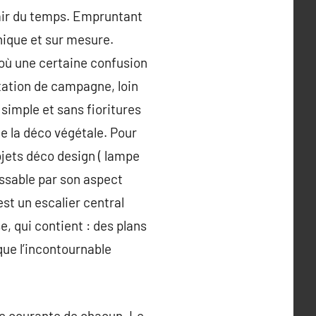
’air du temps. Empruntant
nique et sur mesure.
où une certaine confusion
itation de campagne, loin
 simple et sans fioritures
 de la déco végétale. Pour
bjets déco design ( lampe
issable par son aspect
st un escalier central
, qui contient : des plans
 que l’incontournable
 vie courante de chacun. Le