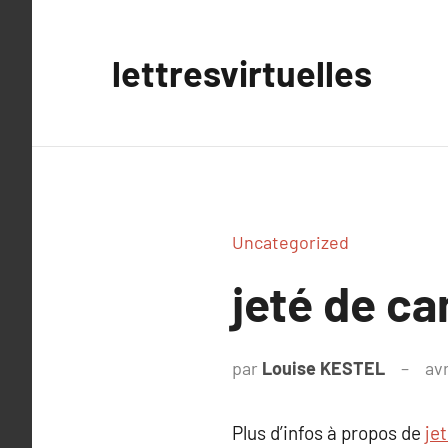
Aller
au
lettresvirtuelles
contenu
Uncategorized
jeté de c
par
Louise KESTEL
avr
Plus d’infos à propos de
je