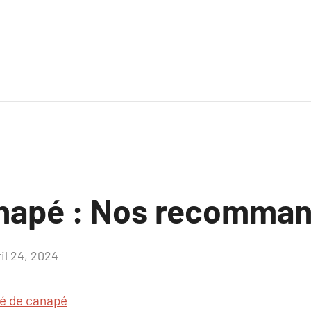
anapé : Nos recomman
il 24, 2024
Aucun
commentaire
té de canapé