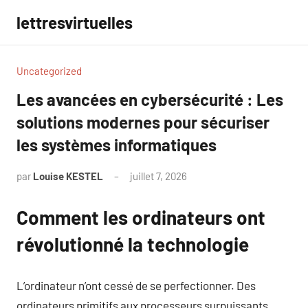
Aller
lettresvirtuelles
au
contenu
Uncategorized
Les avancées en cybersécurité : Les
solutions modernes pour sécuriser
les systèmes informatiques
par
Louise KESTEL
juillet 7, 2026
Aucun
commentaire
Comment les ordinateurs ont
révolutionné la technologie
L’ordinateur n’ont cessé de se perfectionner. Des
ordinateurs primitifs aux processeurs surpuissants,