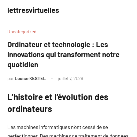
Aller
lettresvirtuelles
au
contenu
Uncategorized
Ordinateur et technologie : Les
innovations qui transforment notre
quotidien
par
Louise KESTEL
juillet 7, 2026
Aucun
commentaire
L’histoire et l’évolution des
ordinateurs
Les machines informatiques n’ont cessé de se
perfectionner. Des machines de traitement de données