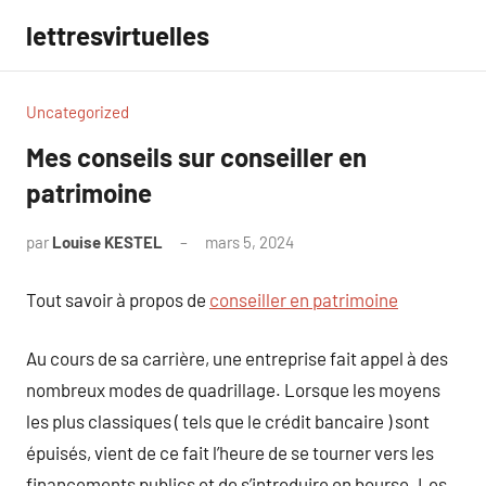
Aller
lettresvirtuelles
au
contenu
Uncategorized
Mes conseils sur conseiller en
patrimoine
par
Louise KESTEL
mars 5, 2024
Aucun
commentaire
Tout savoir à propos de
conseiller en patrimoine
Au cours de sa carrière, une entreprise fait appel à des
nombreux modes de quadrillage. Lorsque les moyens
les plus classiques ( tels que le crédit bancaire ) sont
épuisés, vient de ce fait l’heure de se tourner vers les
financements publics et de s’introduire en bourse. Les