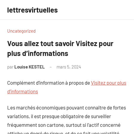
Aller
lettresvirtuelles
au
contenu
Uncategorized
Vous allez tout savoir Visitez pour
plus d’informations
par
Louise KESTEL
mars 5, 2024
Aucun
commentaire
Complément d’information à propos de
Visitez pour plus
d’informations
Les marchés économiques pouvant connaître de fortes
variations, il est presque obligatoire de surveiller
fréquemment son cartone, surtout si l’actif concerné
affiche un degré de risque, et de ce fait une volatilité,