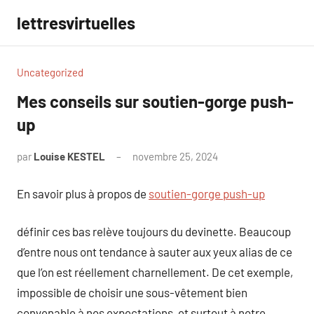
Aller
lettresvirtuelles
au
contenu
Uncategorized
Mes conseils sur soutien-gorge push-
up
par
Louise KESTEL
novembre 25, 2024
Aucun
commentaire
En savoir plus à propos de
soutien-gorge push-up
définir ces bas relève toujours du devinette. Beaucoup
d’entre nous ont tendance à sauter aux yeux alias de ce
que l’on est réellement charnellement. De cet exemple,
impossible de choisir une sous-vêtement bien
convenable à nos expectations, et surtout à notre