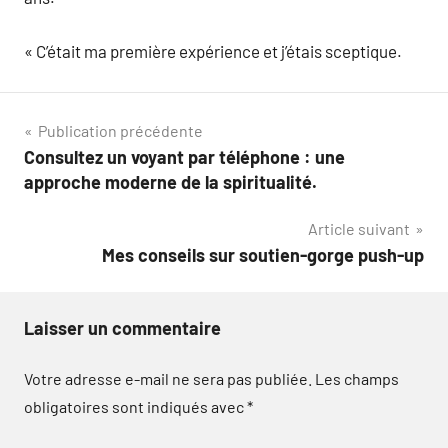
« C’était ma première expérience et j’étais sceptique.
Navigation
Publication précédente
Consultez un voyant par téléphone : une
de
approche moderne de la spiritualité.
l’article
Article suivant
Mes conseils sur soutien-gorge push-up
Laisser un commentaire
Votre adresse e-mail ne sera pas publiée.
Les champs
obligatoires sont indiqués avec
*