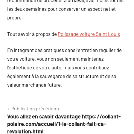
recommandé de procéder à un lavage au moins toutes
les deux semaines pour conserver un aspect net et
propre.
Tout savoir à propos de
Polissage voiture Saint Louis
En intégrant ces pratiques dans l’entretien régulier de
votre voiture, vous non seulement maintenez
l’esthétique de votre auto, mais vous contribuez
également à la sauvegarde de sa structure et de sa
valeur marchande future.
Navigation
Publication précédente
Vous allez en savoir davantage https://collant-
de
polaire.com/accueil/1-le-collant-fait-ca-
l’article
revolution.html