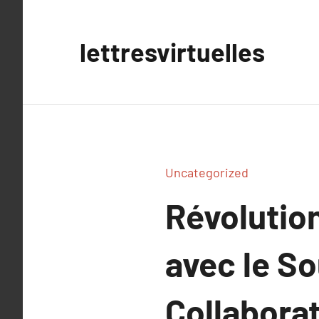
Aller
au
lettresvirtuelles
contenu
Uncategorized
Révolutio
avec le S
Collabora