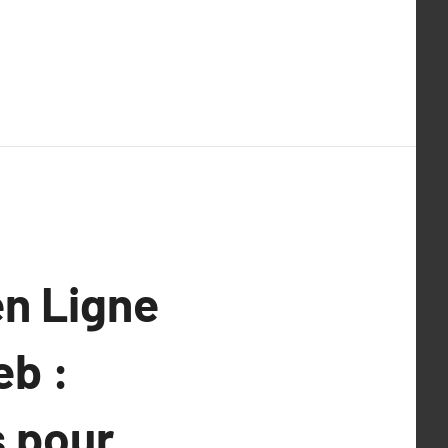
en Ligne
eb :
s pour