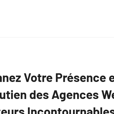
nnez Votre Présence 
outien des Agences W
teurs Incontournable