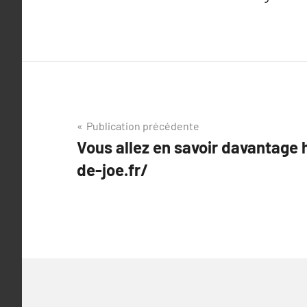
Navigation
Publication précédente
Vous allez en savoir davantage 
de
de-joe.fr/
l’article