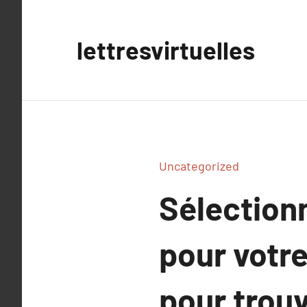
Aller
au
lettresvirtuelles
contenu
Uncategorized
Sélection
pour votre
pour trouv