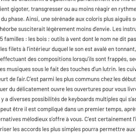
ent gigoter, transgresser ou au moins réagir en rythme
du phase. Ainsi, une sérénade aux coloris plus aiguës so
a théorbe susciterait légèrement moins d’envie. Les ins
 familles : les bois ; outils à vent dont le nom ne dit pa
es filets à l’intérieur duquel le son est avalé en tonnant
te effectuant des compositions lorsqu’ils sont frappés, s
 musiques sous le fait des touches d’un lutrin. les cuivr
eurt de l’air.C’est parmi les plus communs chez les débu
uer du délicatement ouvre les ouvertures pour vous livrer
il y a diverses possibilités de keyboards multiples qui s’
 peut être il est compliqué dans un premier temps, après
rnatives mélodieux s’offre à vous. C’est certainement l
riser les accords les plus simples pourra permettre aux