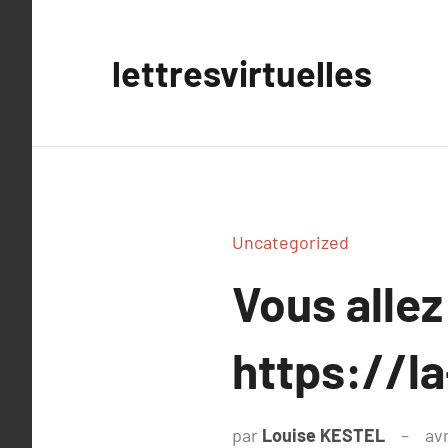
Aller
au
lettresvirtuelles
contenu
Uncategorized
Vous allez
https://la
par
Louise KESTEL
avr