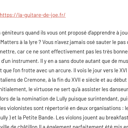
commentaire
https://la-guitare-de-joe.fr/
 géniteurs quand ils vous ont proposé d’apprendre à jou
Matters à la lyre ? Vous n’avez jamais osé sauter le pas d
 ) mettre, car ce ne sont effectivement pas les très bon
d’un instrument. Il y en a sans doute autant que de mus
que l’on frotte avec un arcure. Il vois le jour vers le XV
taliens de Cremone, à la fin du XVII e siècle et au début 
nitialement, le virtuose ne sert qu’à assister les danseur
ors de la nomination de Lully puisque surintendant, puis
, les violonistes sont répertorié en deux organisations : l
ully ) et la Petite Bande. Les violons jouent au breakfast
la ville de châtillon.Il a également parfaitement été mis 