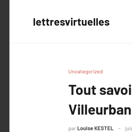
Aller
au
lettresvirtuelles
contenu
Uncategorized
Tout savoi
Villeurba
par
Louise KESTEL
ju