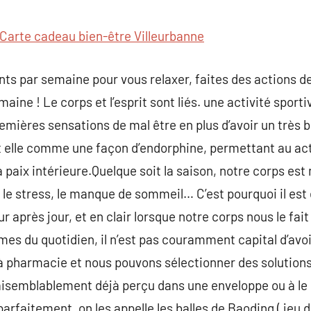
commentaire
Carte cadeau bien-être Villeurbanne
nts par semaine pour vous relaxer, faites des actions de
maine ! Le corps et l’esprit sont liés. une activité spo
emières sensations de mal être en plus d’avoir un très
 elle comme une façon d’endorphine, permettant au acti
a paix intérieure.Quelque soit la saison, notre corps est
 le stress, le manque de sommeil… C’est pourquoi il est 
r après jour, et en clair lorsque notre corps nous le fait
mes du quotidien, il n’est pas couramment capital d’av
à pharmacie et nous pouvons sélectionner des solutions
aisemblablement déjà perçu dans une enveloppe ou à le 
parfaitement, on les appelle les balles de Baoding ( jeu d