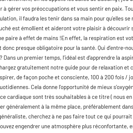
er à gérer vos préoccupations et vous sentir en paix. To
ulation, il faudra les tenir dans sa main pour qu’elles se
uché est émollient et aideront votre plaisir à découvrir
 paire à effet de mains !En effet, la respiration est vo
 donc presque obligatoire pour la santé. Qui d’entre-nou
 Dans un premier temps, l’idéal est d’apprendre la aspi
échargez gratuitement notre guide pour de relaxation et 
respirer, de façon poche et consciente, 100 à 200 fois / 
otidiennes. Cela donne l’opportunité de mieux s’oxygén
ce cardiaque sont très souhaitables à ce titre ( nous en
rer généralement à la même place, préférablement dans
énéraliste, cherchez à ne pas faire tout ce qui pourrait
pouvez engendrer une atmosphère plus réconfortante, en 