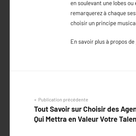
en soulevant une lobes ou 
remarquerez à chaque sessi
choisir un principe musical
En savoir plus à propos de
Navigation
Publication précédente
Tout Savoir sur Choisir des Ag
de
Qui Mettra en Valeur Votre Tale
l’article