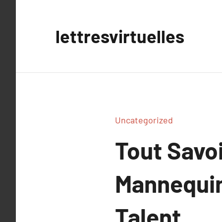
Aller
au
lettresvirtuelles
contenu
Uncategorized
Tout Savoi
Mannequin
Talent