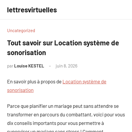
Aller
lettresvirtuelles
au
contenu
Uncategorized
Tout savoir sur Location système de
sonorisation
par
Louise KESTEL
juin 8, 2026
Aucun
commentaire
En savoir plus à propos de
Location système de
sonorisation
Parce que planifier un mariage peut sans attendre se
transformer en parcours du combattant, voici pour vous
dix conseils importants pour vous permettre à
superviser un mariage sans stress ! Comment