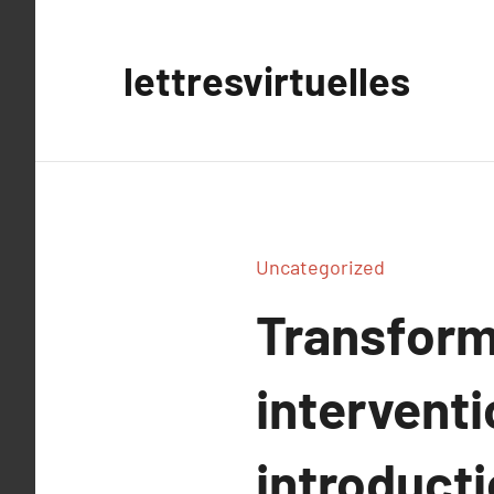
Aller
au
lettresvirtuelles
contenu
Uncategorized
Transform
interventi
introducti