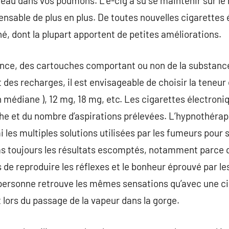
d’eau dans vos poumons. L’e-cig a su se maintenir sur l
pensable de plus en plus. De toutes nouvelles cigarettes 
, dont la plupart apportent de petites améliorations.
nce, des cartouches comportant ou non de la substance
t des recharges, il est envisageable de choisir la teneur
 médiane ), 12 mg, 18 mg, etc. Les cigarettes électroni
e et du nombre d’aspirations prélevées. L’hypnothérapi
i les multiples solutions utilisées par les fumeurs pour
 toujours les résultats escomptés, notamment parce qu
 de reproduire les réflexes et le bonheur éprouvé par le
 personne retrouve les mêmes sensations qu’avec une ci
lors du passage de la vapeur dans la gorge.