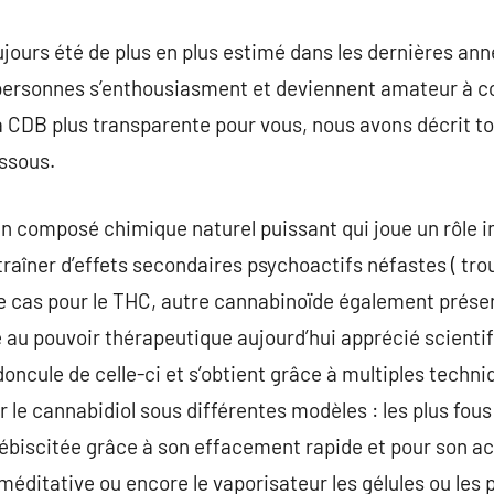
ujours été de plus en plus estimé dans les dernières ann
e personnes s’enthousiasment et deviennent amateur à c
la CDB plus transparente pour vous, nous avons décrit t
ssous.
 un composé chimique naturel puissant qui joue un rôle i
traîner d’effets secondaires psychoactifs néfastes ( tr
e cas pour le THC, autre cannabinoïde également présen
 au pouvoir thérapeutique aujourd’hui apprécié scienti
édoncule de celle-ci et s’obtient grâce à multiples techni
le cannabidiol sous différentes modèles : les plus fous
 plébiscitée grâce à son effacement rapide et pour son act
éditative ou encore le vaporisateur les gélules ou les p