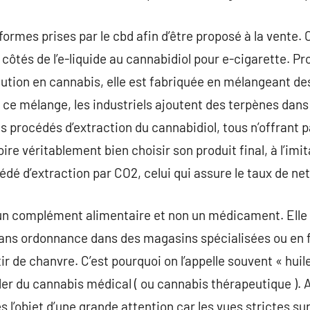
formes prises par le cbd afin d’être proposé à la vente. C
côtés de l’e-liquide au cannabidiol pour e-cigarette. P
ution en cannabis, elle est fabriquée en mélangeant des
 ce mélange, les industriels ajoutent des terpènes dans l’
s procédés d’extraction du cannabidiol, tous n’offrant
oire véritablement bien choisir son produit final, à l’imi
é d’extraction par CO2, celui qui assure le taux de nett
 un complément alimentaire et non un médicament. Elle 
sans ordonnance dans des magasins spécialisées ou en fa
r de chanvre. C’est pourquoi on l’appelle souvent « huil
er du cannabis médical ( ou cannabis thérapeutique ). 
 l’objet d’une grande attention car les vues strictes sur 