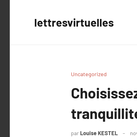
Aller
au
lettresvirtuelles
contenu
Uncategorized
Choisissez
tranquillit
par
Louise KESTEL
no