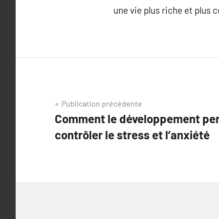
une vie plus riche et plus 
Navigation
Publication précédente
Comment le développement pers
de
contrôler le stress et l’anxiété
l’article