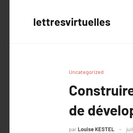
Aller
au
lettresvirtuelles
contenu
Uncategorized
Construire
de dévelo
par
Louise KESTEL
jui