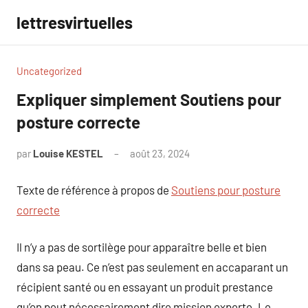
Aller
lettresvirtuelles
au
contenu
Uncategorized
Expliquer simplement Soutiens pour
posture correcte
par
Louise KESTEL
août 23, 2024
Aucun
commentaire
Texte de référence à propos de
Soutiens pour posture
correcte
Il n’y a pas de sortilège pour apparaître belle et bien
dans sa peau. Ce n’est pas seulement en accaparant un
récipient santé ou en essayant un produit prestance
qu’on peut nécessairement dire mission experte. Le