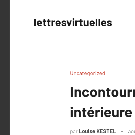
Aller
au
lettresvirtuelles
contenu
Uncategorized
Incontour
intérieure
par
Louise KESTEL
ao