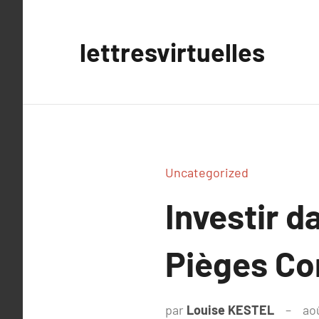
Aller
au
lettresvirtuelles
contenu
Uncategorized
Investir d
Pièges C
par
Louise KESTEL
ao