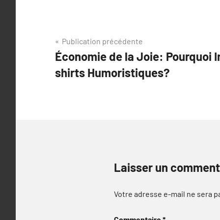
Navigation
Publication précédente
Économie de la Joie: Pourquoi I
de
shirts Humoristiques?
l’article
Laisser un comment
Votre adresse e-mail ne sera p
Commentaire
*