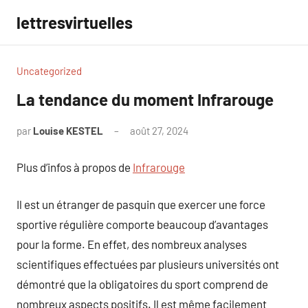
Aller
lettresvirtuelles
au
contenu
Uncategorized
La tendance du moment Infrarouge
par
Louise KESTEL
août 27, 2024
Aucun
commentaire
Plus d’infos à propos de
Infrarouge
Il est un étranger de pasquin que exercer une force
sportive régulière comporte beaucoup d’avantages
pour la forme. En effet, des nombreux analyses
scientifiques effectuées par plusieurs universités ont
démontré que la obligatoires du sport comprend de
nombreux aspects positifs. Il est même facilement