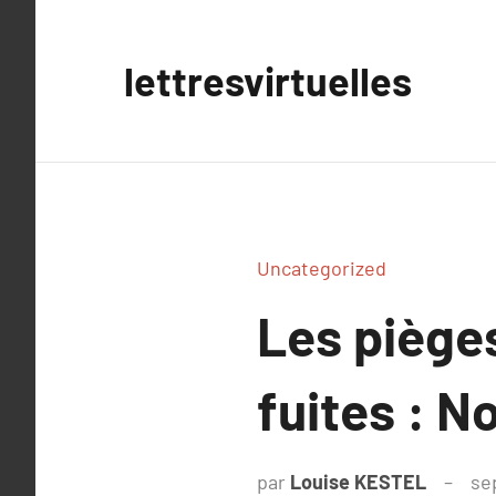
Aller
au
lettresvirtuelles
contenu
Uncategorized
Les piège
fuites : N
par
Louise KESTEL
se