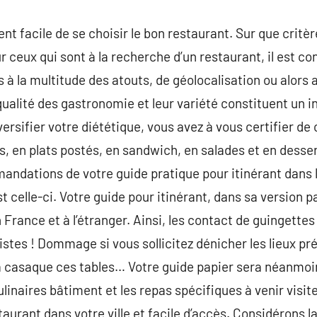
ent facile de se choisir le bon restaurant. Sur que critèr
ur ceux qui sont à la recherche d’un restaurant, il est 
à la multitude des atouts, de géolocalisation ou alors a
alité des gastronomie et leur variété constituent un ind
ersifier votre diététique, vous avez à vous certifier de
 en plats postés, en sandwich, en salades et en desser
andations de votre guide pratique pour itinérant dans 
t celle-ci. Votre guide pour itinérant, dans sa version p
 France et à l’étranger. Ainsi, les contact de guingett
stes ! Dommage si vous sollicitez dénicher les lieux pr
 casaque ces tables… Votre guide papier sera néanmoins
ulinaires bâtiment et les repas spécifiques à venir visi
rant dans votre ville et facile d’accès. Considérons la 