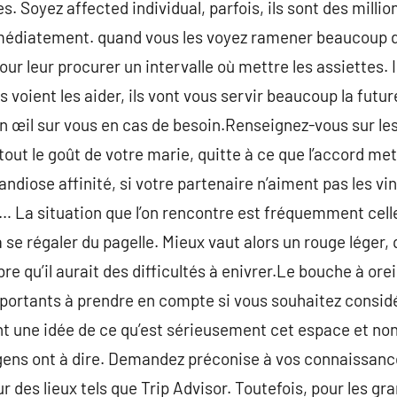
. Soyez affected individual, parfois, ils sont des milli
édiatement. quand vous les voyez ramener beaucoup d’
ur leur procurer un intervalle où mettre les assiettes. Il
 voient les aider, ils vont vous servir beaucoup la futur
n œil sur vous en cas de besoin.Renseignez-vous sur le
 tout le goût de votre marie, quitte à ce que l’accord m
diose affinité, si votre partenaire n’aiment pas les vin
 … La situation que l’on rencontre est fréquemment celle
 se régaler du pagelle. Mieux vaut alors un rouge léger, 
 qu’il aurait des difficultés à enivrer.Le bouche à oreil
rtants à prendre en compte si vous souhaitez considé
nt une idée de ce qu’est sérieusement cet espace et non 
gens ont à dire. Demandez préconise à vos connaissance
r des lieux tels que Trip Advisor. Toutefois, pour les gr