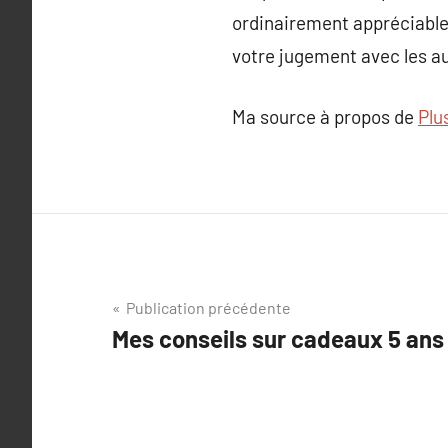
ordinairement appréciable d
votre jugement avec les au
Ma source à propos de
Plu
Navigation
Publication précédente
Mes conseils sur cadeaux 5 ans
de
l’article