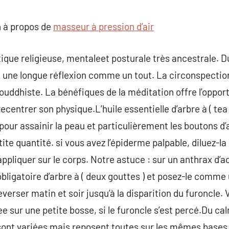
commentaire
 à propos de
masseur à pression d’air
ique religieuse, mentaleet posturale très ancestrale. Du
à une longue réflexion comme un tout. La circonspection
bouddhiste. La bénéfiques de la méditation offre l’opport
centrer son physique.L’huile essentielle d’arbre à ( tea 
our assainir la peau et particulièrement les boutons d’a
ite quantité. si vous avez l’épiderme palpable, diluez-l
’appliquer sur le corps. Notre astuce : sur un anthrax d’
obligatoire d’arbre à ( deux gouttes ) et posez-le comme 
verser matin et soir jusqu’à la disparition du furoncle.
tree sur une petite bosse, si le furoncle s’est percé.Du c
 sont variées mais reposent toutes sur les mêmes bases 