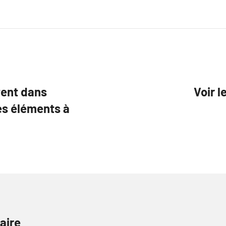
tent dans
Voir l
es éléments à
aire