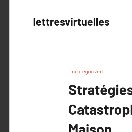
Aller
au
lettresvirtuelles
contenu
Uncategorized
Stratégies
Catastrop
Maison