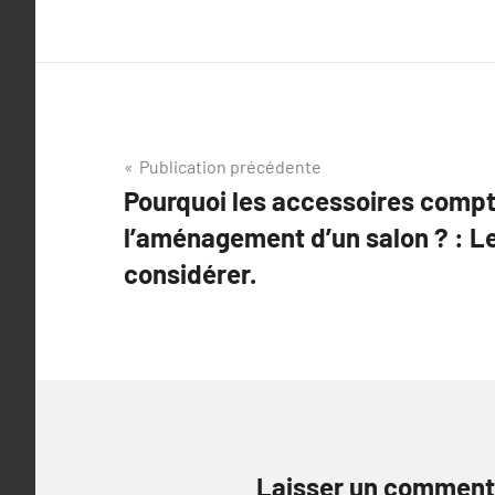
Navigation
Publication précédente
Pourquoi les accessoires comp
de
l’aménagement d’un salon ? : L
l’article
considérer.
Laisser un comment