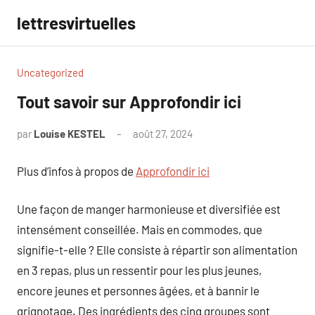
Aller
lettresvirtuelles
au
contenu
Uncategorized
Tout savoir sur Approfondir ici
par
Louise KESTEL
août 27, 2024
Aucun
commentaire
Plus d’infos à propos de
Approfondir ici
Une façon de manger harmonieuse et diversifiée est
intensément conseillée. Mais en commodes, que
signifie-t-elle ? Elle consiste à répartir son alimentation
en 3 repas, plus un ressentir pour les plus jeunes,
encore jeunes et personnes âgées, et à bannir le
grignotage. Des ingrédients des cinq groupes sont