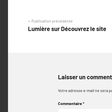
Navigation
Publication précédente
Lumière sur Découvrez le site
de
l’article
Laisser un comment
Votre adresse e-mail ne sera p
Commentaire
*