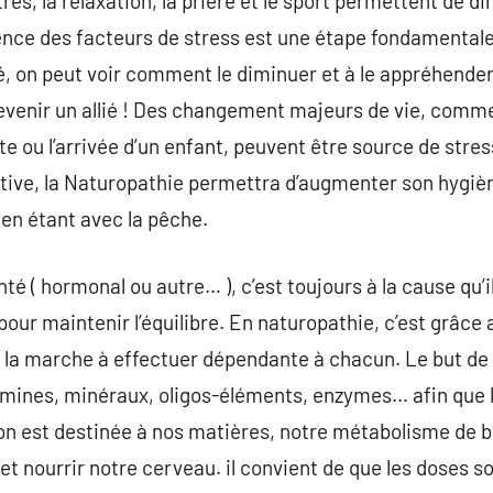
tres, la relaxation, la prière et le sport permettent de d
ence des facteurs de stress est une étape fondamentale 
igé, on peut voir comment le diminuer et à le appréhende
devenir un allié ! Des changement majeurs de vie, comm
aite ou l’arrivée d’un enfant, peuvent être source de stre
ive, la Naturopathie permettra d’augmenter son hygièn
n étant avec la pêche.
santé ( hormonal ou autre… ), c’est toujours à la cause qu
 pour maintenir l’équilibre. En naturopathie, c’est grâce
ra la marche à effectuer dépendante à chacun. Le but de 
tamines, minéraux, oligos-éléments, enzymes… afin que 
ion est destinée à nos matières, notre métabolisme de b
et nourrir notre cerveau. il convient de que les doses 