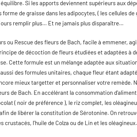
équilibre. Si les apports deviennent supérieurs aux dép
s forme de graisse dans les adipocytes, ( les cellules de
ujours remplir plus… Et ne jamais plus disparaître…
s ou Rescue des fleurs de Bach, facile à emmener, agit
rincipe de décoction de fleurs étudiées et adaptées à d
lse. Cette formule est un mélange adaptée aux situatio
a aussi des formules unitaires, chaque fleur étant adapt
ncore mieux targetter et personnaliser votre remède. 
fleurs de Bach. En accélérant la consommation d’alimen
at ( noir de préférence ), le riz complet, les oléagineu
afin de libérer la constitution de Sérotonine. On retr
es crustacés, l’huile de Colza ou de Lin et les oléagineux.