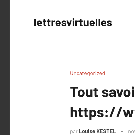
Aller
au
lettresvirtuelles
contenu
Uncategorized
Tout savoi
https://w
par
Louise KESTEL
no