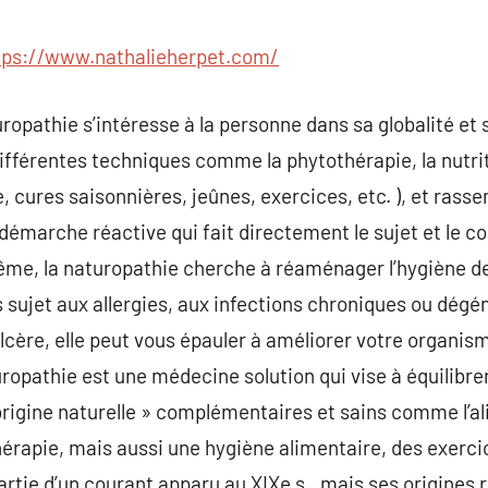
commentaire
tps://www.nathalieherpet.com/
ropathie s’intéresse à la personne dans sa globalité et s
ifférentes techniques comme la phytothérapie, la nutri
ue, cures saisonnières, jeûnes, exercices, etc. ), et ras
 démarche réactive qui fait directement le sujet et le 
me, la naturopathie cherche à réaménager l’hygiène de 
es sujet aux allergies, aux infections chroniques ou dé
ulcère, elle peut vous épauler à améliorer votre organism
uropathie est une médecine solution qui vise à équilibr
rigine naturelle » complémentaires et sains comme l’a
hérapie, mais aussi une hygiène alimentaire, des exerci
artie d’un courant apparu au XIXe s., mais ses origines 