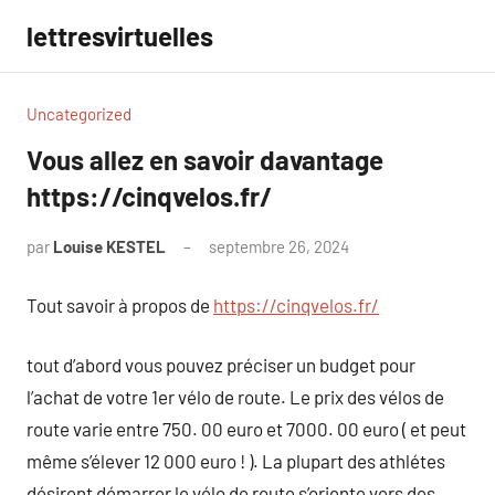
Aller
lettresvirtuelles
au
contenu
Uncategorized
Vous allez en savoir davantage
https://cinqvelos.fr/
par
Louise KESTEL
septembre 26, 2024
Aucun
commentaire
Tout savoir à propos de
https://cinqvelos.fr/
tout d’abord vous pouvez préciser un budget pour
l’achat de votre 1er vélo de route. Le prix des vélos de
route varie entre 750. 00 euro et 7000. 00 euro ( et peut
même s’élever 12 000 euro ! ). La plupart des athlétes
désirent démarrer le vélo de route s’oriente vers des