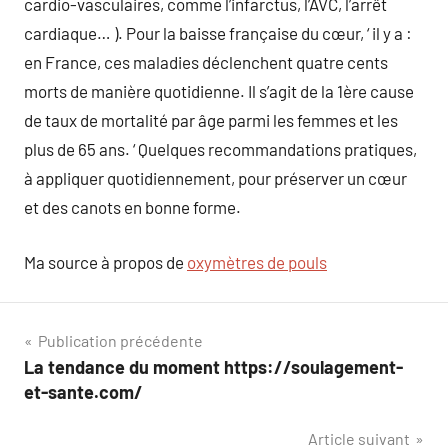
cardio-vasculaires, comme l’infarctus, l’AVC, l’arrêt
cardiaque… ). Pour la baisse française du cœur, ‘ il y a :
en France, ces maladies déclenchent quatre cents
morts de manière quotidienne. Il s’agit de la 1ère cause
de taux de mortalité par âge parmi les femmes et les
plus de 65 ans. ‘ Quelques recommandations pratiques,
à appliquer quotidiennement, pour préserver un cœur
et des canots en bonne forme.
Ma source à propos de
oxymètres de pouls
Navigation
Publication précédente
La tendance du moment https://soulagement-
de
et-sante.com/
l’article
Article suivant