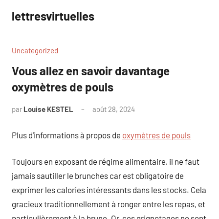
Aller
lettresvirtuelles
au
contenu
Uncategorized
Vous allez en savoir davantage
oxymètres de pouls
par
Louise KESTEL
août 28, 2024
Aucun
commentaire
Plus d’informations à propos de
oxymètres de pouls
Toujours en exposant de régime alimentaire, il ne faut
jamais sautiller le brunches car est obligatoire de
exprimer les calories intéressants dans les stocks. Cela
gracieux traditionnellement à ronger entre les repas, et
particulièrement à la brune. Or, ces grignotages ne sont