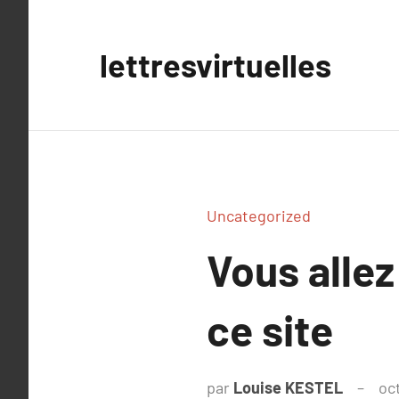
Aller
au
lettresvirtuelles
contenu
Uncategorized
Vous allez
ce site
par
Louise KESTEL
oc