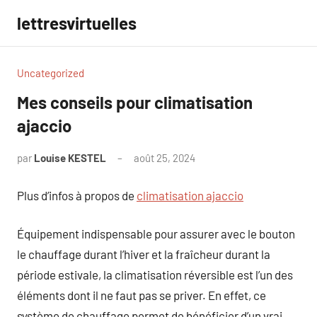
Aller
lettresvirtuelles
au
contenu
Uncategorized
Mes conseils pour climatisation
ajaccio
par
Louise KESTEL
août 25, 2024
Aucun
commentaire
Plus d’infos à propos de
climatisation ajaccio
Équipement indispensable pour assurer avec le bouton
le chauffage durant l’hiver et la fraîcheur durant la
période estivale, la climatisation réversible est l’un des
éléments dont il ne faut pas se priver. En effet, ce
système de chauffage permet de bénéficier d’un vrai